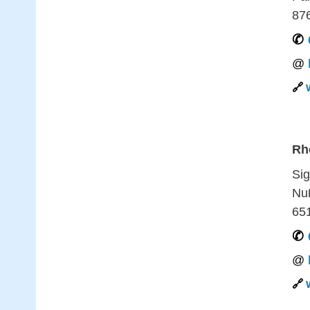
87
Rh
Sig
Nu
65