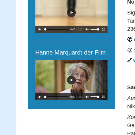
No
Sig
Ta
23
Hanne Marquardt der Film
Sa
Aus
Nik
Ko
Ge
Pa