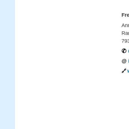
Fr
An
Ram
79