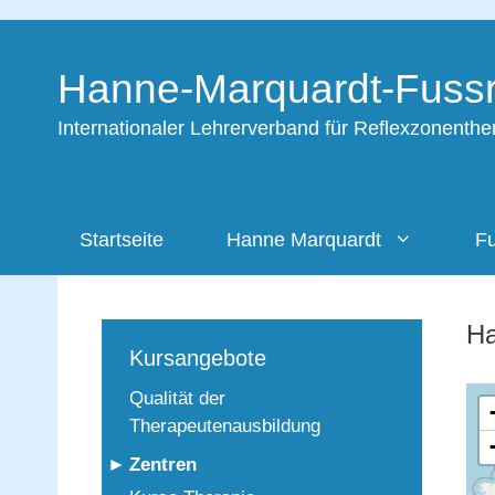
Zum
Inhalt
Hanne-Marquardt-Fussr
springen
Internationaler Lehrerverband für Reflexzonenth
Startseite
Hanne Marquardt
Fu
Ha
Kursangebote
Qualität der
Therapeutenausbildung
Zentren