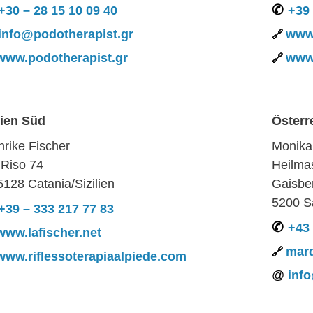
+30 – 28 15 10 09 40
+39 
info@podotherapist.gr
www.
www.podotherapist.gr
www
lien Süd
Österr
rike Fischer
Monika
.Riso 74
Heilma
5128 Catania/Sizilien
Gaisbe
5200 S
+39 – 333 217 77 83
+43 
www.lafischer.net
marq
www.riflessoterapiaalpiede.com
info