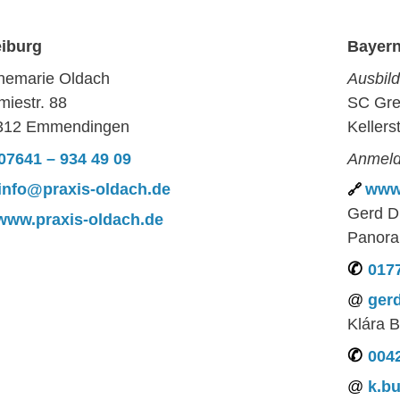
eiburg
Bayer
nemarie Oldach
Ausbild
iestr. 88
SC Gre
312 Emmendingen
Kellers
07641 – 934 49 09
Anmeld
info@praxis-oldach.de
www.
Gerd D
www.praxis-oldach.de
Panora
017
ger
Klára 
0042
k.b