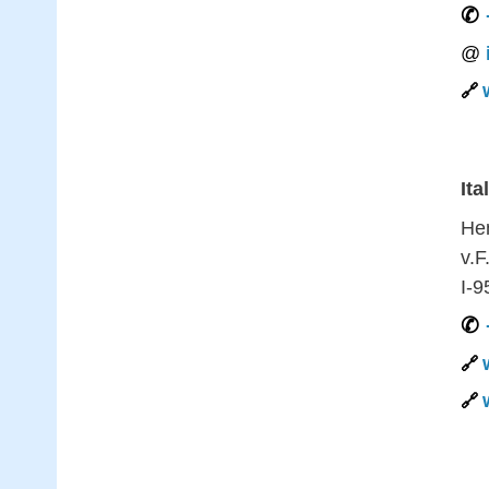
Ita
Hen
v.F
I-9