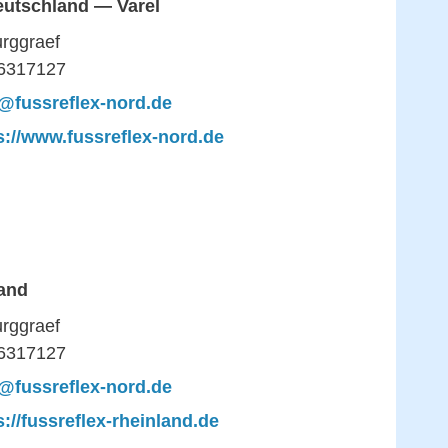
utschland — Varel
urggraef
6317127
o@fussreflex-nord.de
s://www.fussreflex-nord.de
and
urggraef
6317127
o@fussreflex-nord.de
s://fussreflex-rheinland.de