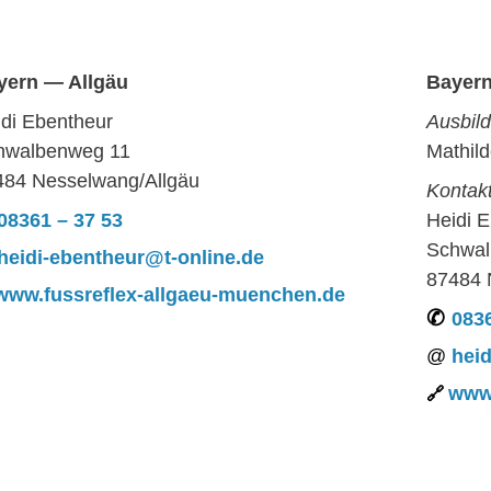
yern — Allgäu
Bayer
di Ebentheur
Ausbild
hwalbenweg 11
Mathil
484 Nesselwang/Allgäu
Kontak
08361 – 37 53
Heidi 
Schwal
heidi-ebentheur@t-online.de
87484 
www.fussreflex-allgaeu-muenchen.de
0836
hei
www.