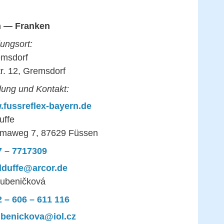
n — Franken
ungsort:
msdorf
tr. 12, Gremsdorf
ung und Kontakt:
fussreflex-bayern.de
uffe
maweg 7, 87629 Füssen
7 – 7717309
dduffe@arcor.de
Bubeničková
 – 606 – 611 116
ubenickova@iol.cz