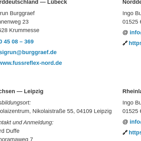
rddeutschland — Lübeck
Nordde
run Burggraef
Ingo B
nnenweg 23
01525 
628 Krummesse
inf
0 45 08 – 369
http
sigrun@burggraef.de
www.fussreflex-nord.de
chsen — Leipzig
Rheinl
bildungsort:
Ingo B
olaizentrum, Nikolaistraße 55, 04109 Leipzig
01525 
inf
ntakt und Anmeldung:
rd Duffe
http
noramaweg 7