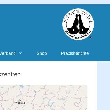
rverband
Shop
Praxisberichte
szentren