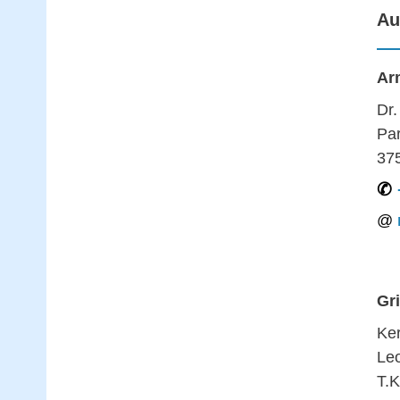
Au
Ar
Dr
Par
37
Gr
Ke
Le
T.K