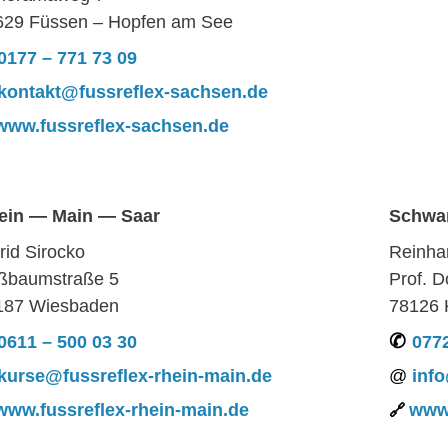
629 Füssen – Hopfen am See
0177 – 771 73 09
kontakt@fussreflex-sachsen.de
www.fussreflex-sachsen.de
ein — Main — Saar
Schwa
rid Sirocko
Reinha
ßbaumstraße 5
Prof. 
187 Wiesbaden
78126 
0611 – 500 03 30
0772
kurse@fussreflex-rhein-main.de
info
www.fussreflex-rhein-main.de
www.