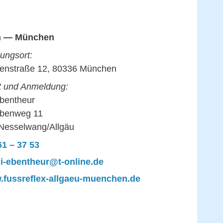
n — München
ungsort:
denstraße 12, 80336 München
t und Anmeldung:
Ebentheur
benweg 11
Nesselwang/Allgäu
1 – 37 53
di-ebentheur@t-online.de
fussreflex-allgaeu-muenchen.de