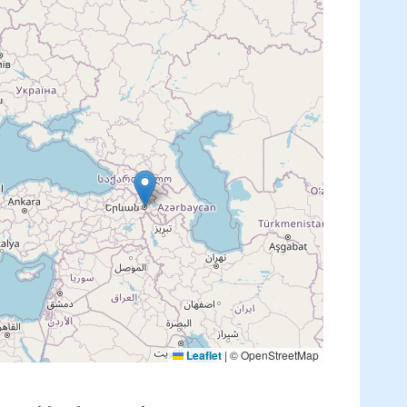
Leaflet
|
© OpenStreetMap