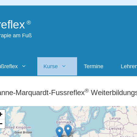
eflex
erapie am Fuß
ßreflex
Kurse
Termine
Lehre
®
nne-Marquardt-Fussreflex
Weiterbildung
+
−