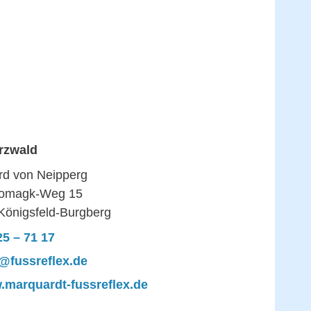
rzwald
rd von Neipperg
Domagk-Weg 15
Königsfeld-Burgberg
5 – 71 17
@fussreflex.de
marquardt-fussreflex.de