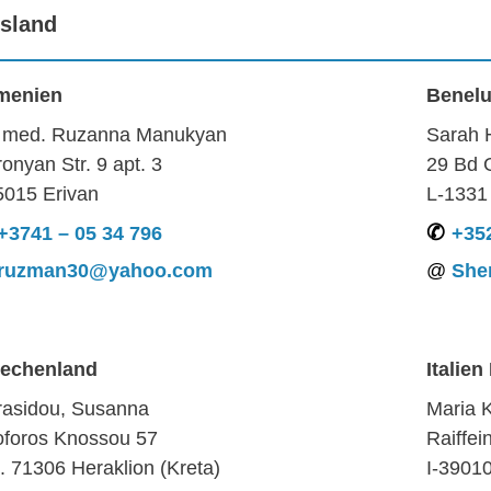
sland
menien
Benelu
. med. Ruzanna Manukyan
Sarah 
onyan Str. 9 apt. 3
29 Bd 
5015 Erivan
L-1331
+3741 – 05 34 796
+352
ruzman30@yahoo.com
She
iechenland
Italien
rasidou, Susanna
Maria 
oforos Knossou 57
Raiffe
. 71306 Heraklion (Kreta)
I-3901