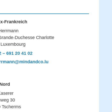
x-Frankreich
Herrmann
Grande-Duchesse Charlotte
 Luxembourg
 – 691 20 41 02
rrmann@mindandco.lu
 Nord
Kaserer
inweg 30
0 Tscherms