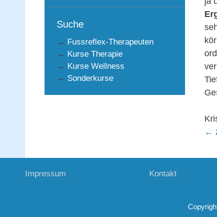
ja
Er
Suche
seh
kör
→
Fussreflex-Therapeuten
ord
→
Kurse Therapie
→
Kurse Wellness
ver
→
Sonderkurse
Tie
Ges
Kri
← 
Impressum
Kontakt
Copyrigh