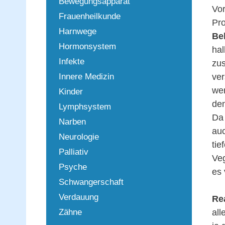
Bewegungsapparat
Vor
Frauenheilkunde
Pro
Harnwege
Be
Hormonsystem
hal
Infekte
zus
Innere Medizin
ver
we
Kinder
den
Lymphsystem
Da 
Narben
au
Neurologie
ti
Palliativ
Veg
Psyche
es 
Schwangerschaft
Verdauung
Re
Zähne
all