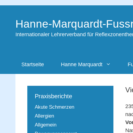
Zum
Inhalt
Hanne-Marquardt-Fussr
springen
Internationaler Lehrerverband für Reflexzonenth
Startseite
Hanne Marquardt
Fu
Vi
Praxisberichte
235
Akute Schmerzen
nac
Allergien
Vo
Allgemein
Na