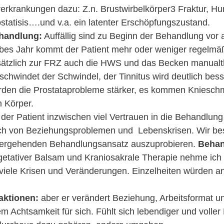
erkrankungen dazu: Z.n. Brustwirbelkörper3 Fraktur, Hum
statisis….und v.a. ein latenter Erschöpfungszustand.
handlung:
Auffällig sind zu Beginn der Behandlung vor
bes Jahr kommt der Patient mehr oder weniger regelmäß
ätzlich zur FRZ auch die HWS und das Becken manualth
schwindet der Schwindel, der Tinnitus wird deutlich bess
rden die Prostataprobleme stärker, es kommen Kniesc
 Körper.
der Patient inzwischen viel Vertrauen in die Behandlung
ch von Beziehungsproblemen und Lebenskrisen. Wir be
efergehenden Behandlungsansatz auszuprobieren.
Behan
etativer Balsam und Kraniosakrale Therapie nehme ich u
viele Krisen und Veränderungen. Einzelheiten würden a
aktionen:
aber er verändert Beziehung, Arbeitsformat 
em Achtsamkeit für sich. Fühlt sich lebendiger und volle