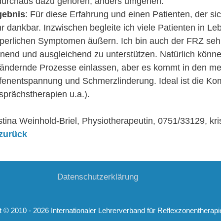
 durchaus dazu gehören, anders umgehen.
gebnis
: Für diese Erfahrung und einen Patienten, der si
r dankbar. Inzwischen begleite ich viele Patienten in Leb
perlichen Symptomen äußern. Ich bin auch der FRZ sehr d
nend und ausgleichend zu unterstützen. Natürlich können 
ändernde Prozesse einlassen, aber es kommt in den mei
fenentspannung und Schmerzlinderung. Ideal ist die Kom
prächstherapien u.a.).
stina Weinhold-Briel, Physiotherapeutin, 0751/33129, k
zurück
Datenschutz­erklärung
t © 2010 - 2026 Internationaler Lehrerverband für Reflexzonentherap