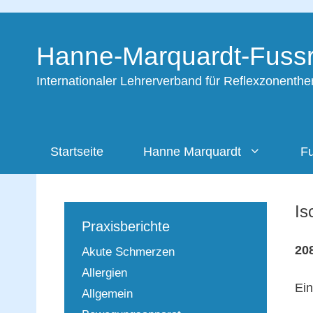
Zum
Inhalt
Hanne-Marquardt-Fussr
springen
Internationaler Lehrerverband für Reflexzonenth
Startseite
Hanne Marquardt
Fu
Is
Praxisberichte
208
Akute Schmerzen
Allergien
Ein
Allgemein