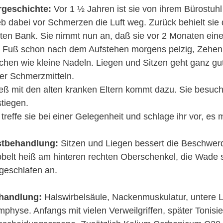
rgeschichte:
Vor 1 ½ Jahren ist sie von ihrem Bürostuhl 
eb dabei vor Schmerzen die Luft weg. Zurück behielt sie
ten Bank. Sie nimmt nun an, daß sie vor 2 Monaten eine
r Fuß schon nach dem Aufstehen morgens pelzig, Zehen
chen wie kleine Nadeln. Liegen und Sitzen geht ganz gut
er Schmerzmitteln.
eß mit den alten kranken Eltern kommt dazu. Sie besucht
tiegen.
 treffe sie bei einer Gelegenheit und schlage ihr vor, es
stbehandlung:
Sitzen und Liegen bessert die Beschwer
bbelt heiß am hinteren rechten Oberschenkel, die Wade st
geschlafen an.
handlung:
Halswirbelsäule, Nackenmuskulatur, untere L
physe. Anfangs mit vielen Verweilgriffen, später Tonisi