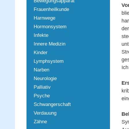
Bewegungsapparat
Vo
Frauenheilkunde
bli
Harnwege
har
Hormonsystem
de
Infekte
ste
Innere Medizin
unt
Str
Kinder
ges
Lymphsystem
Ich
Narben
Neurologie
Er
Palliativ
kri
Psyche
ein
Schwangerschaft
Verdauung
Be
Zähne
Sym