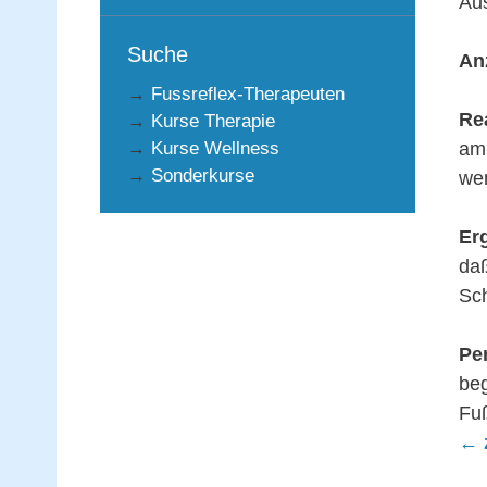
Au
Suche
An
→
Fussreflex-Therapeuten
Re
→
Kurse Therapie
→
Kurse Wellness
am 
→
Sonderkurse
wen
Er
daß
Sch
Pe
beg
Fuß
← 